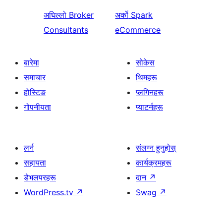
अघिल्लो
Broker
अर्को
Spark
Consultants
eCommerce
बारेमा
सोकेस
समाचार
थिमहरू
होस्टिङ
प्लगिनहरू
गोपनीयता
प्याटर्नहरू
लर्न
संलग्न हुनुहोस्
सहायता
कार्यक्रमहरू
डेभलपरहरू
दान
↗
WordPress.tv
↗
Swag
↗