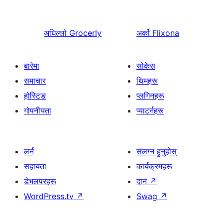
अघिल्लो
Grocerly
अर्को
Flixona
बारेमा
सोकेस
समाचार
थिमहरू
होस्टिङ
प्लगिनहरू
गोपनीयता
प्याटर्नहरू
लर्न
संलग्न हुनुहोस्
सहायता
कार्यक्रमहरू
डेभलपरहरू
दान
↗
WordPress.tv
↗
Swag
↗