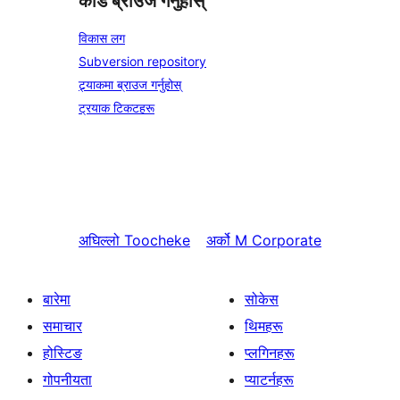
कोड ब्राउज गर्नुहोस्
विकास लग
Subversion repository
ट्र्याकमा ब्राउज गर्नुहोस्
ट्रयाक टिकटहरू
अघिल्लो
Toocheke
अर्को
M Corporate
बारेमा
सोकेस
समाचार
थिमहरू
होस्टिङ
प्लगिनहरू
गोपनीयता
प्याटर्नहरू