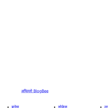
अघिल्लो
BlogBee
बारेमा
सोकेस
लर