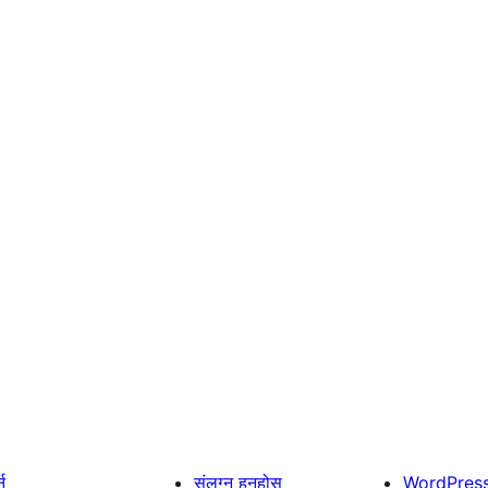
्न
संलग्न हुनुहोस्
WordPres