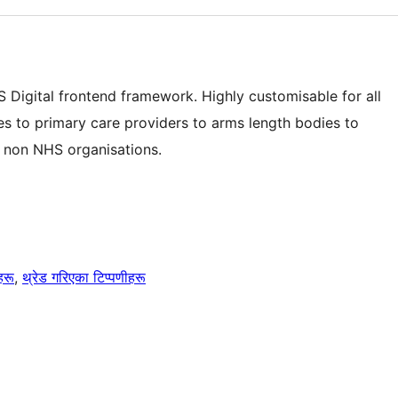
Digital frontend framework. Highly customisable for all
s to primary care providers to arms length bodies to
r non NHS organisations.
हरू
, 
थ्रेड गरिएका टिप्पणीहरू