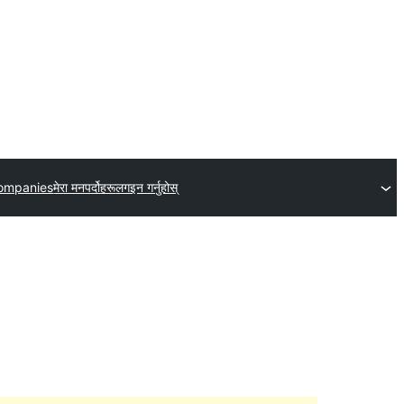
ompanies
मेरा मनपर्दोहरू
लगइन गर्नुहोस्