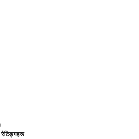
g
रेटिङ्गहरू