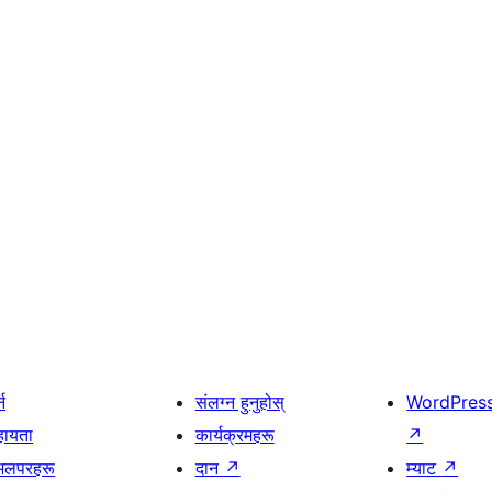
्न
संलग्न हुनुहोस्
WordPres
हायता
कार्यक्रमहरू
↗
भलपरहरू
दान
↗
म्याट
↗