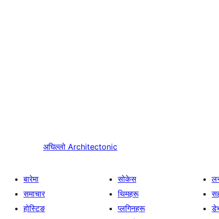
अघिल्लो
Architectonic
बारेमा
सोकेस
लर
समाचार
थिमहरू
स
होस्टिङ
प्लगिनहरू
डे