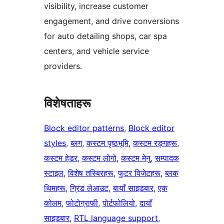
visibility, increase customer
engagement, and drive conversions
for auto detailing shops, car spa
centers, and vehicle service
providers.
विशेषताहरू
Block editor patterns
, 
Block editor
styles
, 
ब्लग
, 
कस्टम पृष्ठभूमि
, 
कस्टम रङ्गहरू
, 
कस्टम हेडर
, 
कस्टम लोगो
, 
कस्टम मेनु
, 
सम्पादक
स्टाइल
, 
विशेष तस्बिरहरू
, 
फुटर विजेटहरू
, 
ब्लक
थिमहरू
, 
ग्रिड लेआउट
, 
बायाँ साइडबार
, 
एक
कोलम
, 
फोटोग्राफी
, 
पोर्टफोलियो
, 
दायाँ
साइडबार
, 
RTL language support
, 