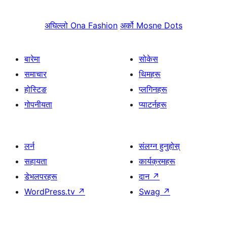
अघिल्लो
Ona Fashion
अर्को
Mosne Dots
बारेमा
सोकेस
समाचार
थिमहरू
होस्टिङ
प्लगिनहरू
गोपनीयता
प्याटर्नहरू
लर्न
संलग्न हुनुहोस्
सहायता
कार्यक्रमहरू
डेभलपरहरू
दान
↗
WordPress.tv
↗
Swag
↗