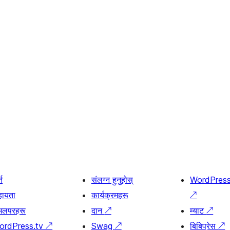
्न
संलग्न हुनुहोस्
WordPres
हायता
कार्यक्रमहरू
↗
भलपरहरू
दान
↗
म्याट
↗
ordPress.tv
↗
Swag
↗
बिबिप्रेस
↗