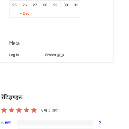
रेटिङ्गहरू
s
५ मा
5
तारा।
5 तारा
2
2