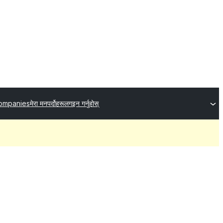
ompanies
मेरा मनपर्दोहरू
लगइन गर्नुहोस्