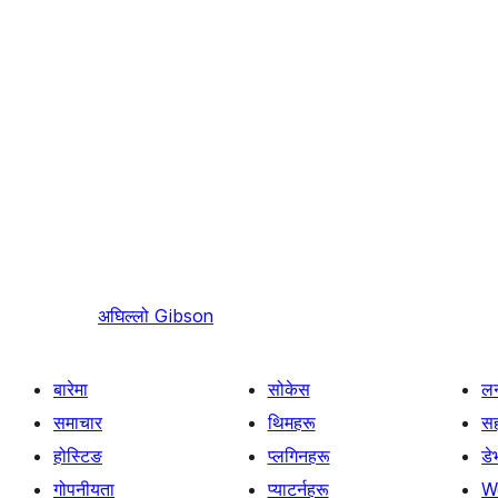
अघिल्लो
Gibson
बारेमा
सोकेस
लर
समाचार
थिमहरू
स
होस्टिङ
प्लगिनहरू
डे
गोपनीयता
प्याटर्नहरू
W