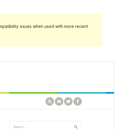
patibility issues when used with more recent
पूर्वावलोकन गर्नुहोस्
डाउनलोड गर्नुहोस्
संस्करण
1.1.0
पछिल्लो अपडेट
अक्टोबर 3, 2021
Active installations
1,000+
PHP संस्करण
5.6
थिम गृहपृष्ठ