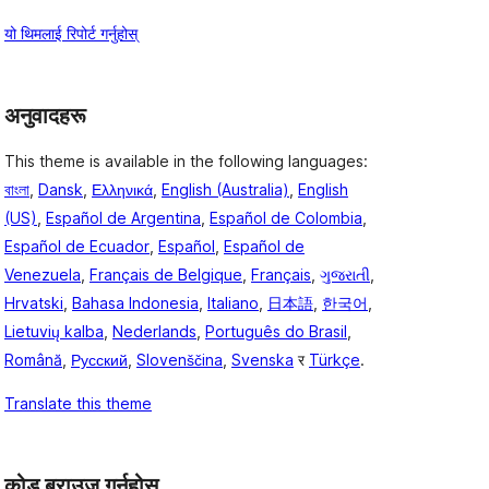
यो थिमलाई रिपोर्ट गर्नुहोस्
अनुवादहरू
This theme is available in the following languages:
বাংলা
,
Dansk
,
Ελληνικά
,
English (Australia)
,
English
(US)
,
Español de Argentina
,
Español de Colombia
,
Español de Ecuador
,
Español
,
Español de
Venezuela
,
Français de Belgique
,
Français
,
ગુજરાતી
,
Hrvatski
,
Bahasa Indonesia
,
Italiano
,
日本語
,
한국어
,
Lietuvių kalba
,
Nederlands
,
Português do Brasil
,
Română
,
Русский
,
Slovenščina
,
Svenska
र
Türkçe
.
Translate this theme
कोड ब्राउज गर्नुहोस्