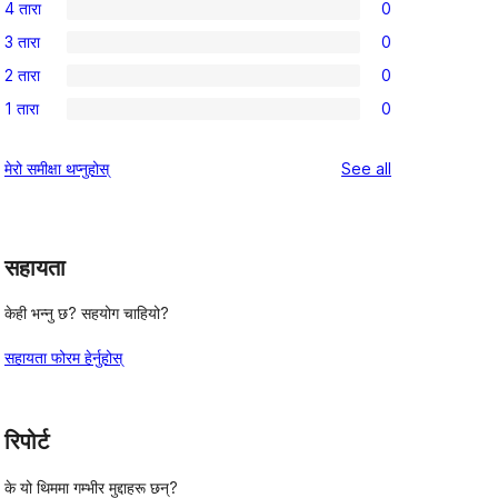
4 तारा
0
5-
0
3 तारा
0
तारा
4-
0
समीक्षाहरू
2 तारा
0
तारा
3-
0
समीक्षाहरू
1 तारा
0
तारा
2-
0
समीक्षाहरू
तारा
1-
reviews
मेरो समीक्षा थप्नुहोस्
See all
समीक्षाहरू
तारा
समीक्षाहरू
सहायता
केही भन्नु छ? सहयोग चाहियो?
सहायता फोरम हेर्नुहोस्
रिपोर्ट
के यो थिममा गम्भीर मुद्दाहरू छन्?