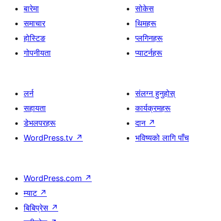
बारेमा
सोकेस
समाचार
थिमहरू
होस्टिङ
प्लगिनहरू
गोपनीयता
प्याटर्नहरू
लर्न
संलग्न हुनुहोस्
सहायता
कार्यक्रमहरू
डेभलपरहरू
दान
↗
WordPress.tv
↗
भविष्यको लागि पाँच
WordPress.com
↗
म्याट
↗
बिबिप्रेस
↗