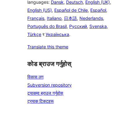
languages:
Dansk
,
Deutsch
,
English (UK)
,
English (US)
,
Español de Chile
,
Español
,
Français
,
Italiano
,
日本語
,
Nederlands
,
Português do Brasil
,
Русский
,
Svenska
,
Türkçe
र
Українська
.
Translate this theme
कोड ब्राउज गर्नुहोस्
विकास लग
Subversion repository
ट्र्याकमा ब्राउज गर्नुहोस्
ट्रयाक टिकटहरू