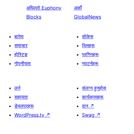
अघिल्लो
Euphony
अर्को
Blocks
GlobalNews
बारेमा
सोकेस
समाचार
थिमहरू
होस्टिङ
प्लगिनहरू
गोपनीयता
प्याटर्नहरू
लर्न
संलग्न हुनुहोस्
सहायता
कार्यक्रमहरू
डेभलपरहरू
दान
↗
WordPress.tv
↗
Swag
↗