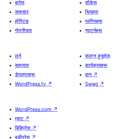
बारेमा
सोकेस
समाचार
थिमहरू
होस्टिङ
प्लगिनहरू
गोपनीयता
प्याटर्नहरू
लर्न
संलग्न हुनुहोस्
सहायता
कार्यक्रमहरू
डेभलपरहरू
दान
↗
WordPress.tv
↗
Swag
↗
WordPress.com
↗
म्याट
↗
बिबिप्रेस
↗
बडीप्रेस
↗