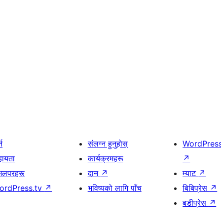
्न
संलग्न हुनुहोस्
WordPres
हायता
कार्यक्रमहरू
↗
भलपरहरू
दान
↗
म्याट
↗
ordPress.tv
↗
भविष्यको लागि पाँच
बिबिप्रेस
↗
बडीप्रेस
↗