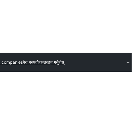
e companies
मेरा मनपर्दोहरू
लगइन गर्नुहोस्