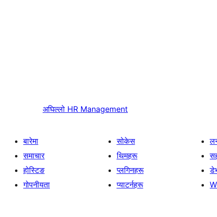
अघिल्लो
HR Management
बारेमा
सोकेस
लर
समाचार
थिमहरू
स
होस्टिङ
प्लगिनहरू
डे
गोपनीयता
प्याटर्नहरू
W