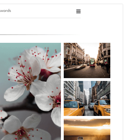
पूर्वावलोकन गर्नुहोस्
डाउनलोड गर्नुहोस्
संस्करण
0.2.8
पछिल्लो अपडेट
जुलाई 5, 2026
Active installations
100+
वर्डप्रेस संस्करण
5.0
PHP संस्करण
5.6
थिम गृहपृष्ठ