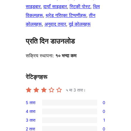
साइडबार
, 
दायाँ साइडबार
, 
स्टिकी पोस्ट
, 
थिम
विकल्पहरू
, 
थ्रेड गरिएका टिप्पणीहरू
, 
तीन
कोलमहरू
, 
अनुवाद तयार
, 
दुई कोलमहरू
प्रति दिन डाउनलोड
सक्रिय स्थापना:
१० भन्दा कम
रेटिङ्गहरू
५ मा
3
तारा।
5 तारा
0
0
4 तारा
0
5-
0
3 तारा
1
तारा
4-
1
समीक्षाहरू
2 तारा
0
तारा
3-