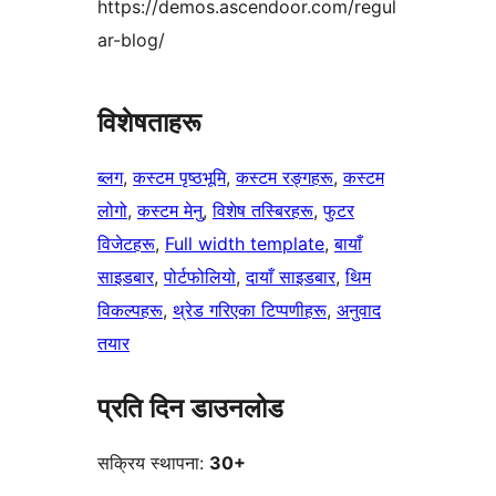
https://demos.ascendoor.com/regul
ar-blog/
विशेषताहरू
ब्लग
, 
कस्टम पृष्ठभूमि
, 
कस्टम रङ्गहरू
, 
कस्टम
लोगो
, 
कस्टम मेनु
, 
विशेष तस्बिरहरू
, 
फुटर
विजेटहरू
, 
Full width template
, 
बायाँ
साइडबार
, 
पोर्टफोलियो
, 
दायाँ साइडबार
, 
थिम
विकल्पहरू
, 
थ्रेड गरिएका टिप्पणीहरू
, 
अनुवाद
तयार
प्रति दिन डाउनलोड
सक्रिय स्थापना:
30+