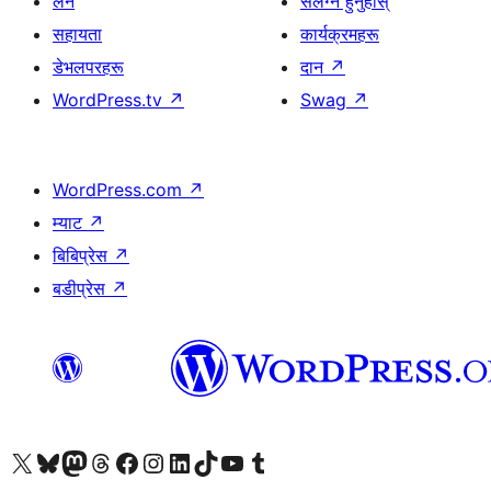
लर्न
संलग्न हुनुहोस्
सहायता
कार्यक्रमहरू
डेभलपरहरू
दान
↗
WordPress.tv
↗
Swag
↗
WordPress.com
↗
म्याट
↗
बिबिप्रेस
↗
बडीप्रेस
↗
हाम्रो X (पहिले ट्विटर) खातामा जानुहोस्
हाम्रो Bluesky खाता भ्रमण गर्नुहोस्
हाम्रो म्यास्टोडन खाता भ्रमण गर्नुहोस्
हाम्रो थ्रेड्स खातामा जानुहोस्
हाम्रो फेसबुक पेजमा जानुहोस्
हाम्रो इन्स्टाग्राम खातामा जानुहोस्
हाम्रो लिङ्क्डइन खातामा जानुहोस्
हाम्रो TikTok खाता भ्रमण गर्नुहोस्
हाम्रो युट्युब च्यानलमा जानुहोस्
हाम्रो टम्बलर खाता भ्रमण गर्नुहोस्