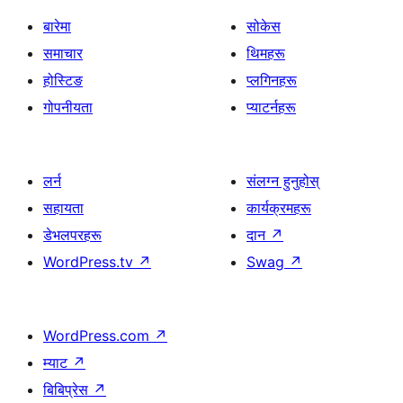
बारेमा
सोकेस
समाचार
थिमहरू
होस्टिङ
प्लगिनहरू
गोपनीयता
प्याटर्नहरू
लर्न
संलग्न हुनुहोस्
सहायता
कार्यक्रमहरू
डेभलपरहरू
दान
↗
WordPress.tv
↗
Swag
↗
WordPress.com
↗
म्याट
↗
बिबिप्रेस
↗