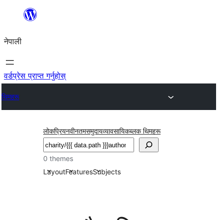
सामग्रीमा
जानुहोस्
नेपाली
वर्डप्रेस प्राप्त गर्नुहोस्
थिमहरू
लोकप्रिय
नवीनतम
समुदाय
व्यावसायिक
ब्लक थिमहरू
खोज्नुहोस्
0 themes
Layout
Features
Subjects