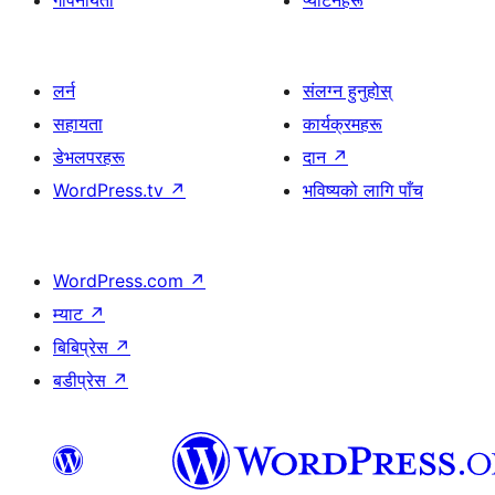
गोपनीयता
प्याटर्नहरू
लर्न
संलग्न हुनुहोस्
सहायता
कार्यक्रमहरू
डेभलपरहरू
दान
↗
WordPress.tv
↗
भविष्यको लागि पाँच
WordPress.com
↗
म्याट
↗
बिबिप्रेस
↗
बडीप्रेस
↗