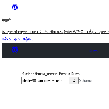
सामग्रीमा
जानुहोस्
नेपाली
थिमहरू
प्लगिनहरू
समाचार
बारेमा
नेपालीमा वर्डप्रेस
टिम
WP-CLI
वर्डप्रेस प्राप्त ग
वर्डप्रेस प्राप्त गर्नुहोस्
थिमहरू
लोकप्रिय
नवीनतम
समुदाय
व्यावसायिक
ब्लक थिमहरू
खोज्नुहोस्
0 themes