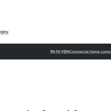
र्नुहोस्
थिम पेस गर्नुहोस्
Commercial theme compa