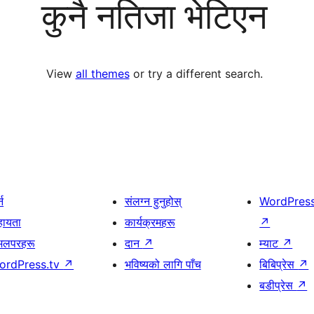
कुनै नतिजा भेटिएन
View
all themes
or try a different search.
्न
संलग्न हुनुहोस्
WordPres
हायता
कार्यक्रमहरू
↗
भलपरहरू
दान
↗
म्याट
↗
ordPress.tv
↗
भविष्यको लागि पाँच
बिबिप्रेस
↗
बडीप्रेस
↗