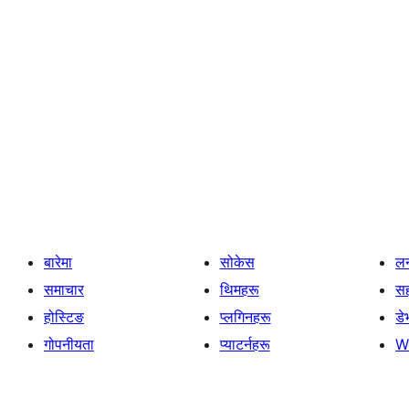
बारेमा
सोकेस
लर
समाचार
थिमहरू
स
होस्टिङ
प्लगिनहरू
डे
गोपनीयता
प्याटर्नहरू
W