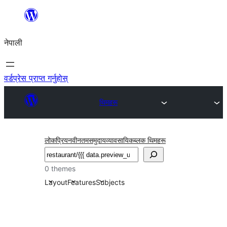
सामग्रीमा
जानुहोस्
नेपाली
वर्डप्रेस प्राप्त गर्नुहोस्
थिमहरू
लोकप्रिय
नवीनतम
समुदाय
व्यावसायिक
ब्लक थिमहरू
खोज्नुहोस्
0 themes
Layout
Features
Subjects