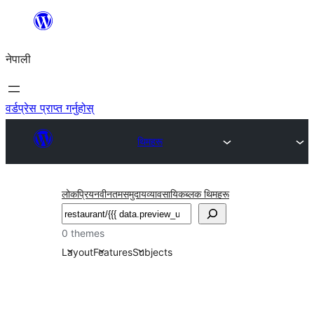
सामग्रीमा
जानुहोस्
नेपाली
वर्डप्रेस प्राप्त गर्नुहोस्
थिमहरू
लोकप्रिय
नवीनतम
समुदाय
व्यावसायिक
ब्लक थिमहरू
खोज्नुहोस्
0 themes
Layout
Features
Subjects