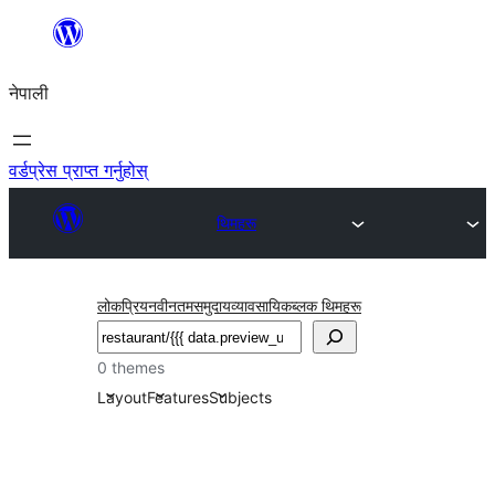
सामग्रीमा
जानुहोस्
नेपाली
वर्डप्रेस प्राप्त गर्नुहोस्
थिमहरू
लोकप्रिय
नवीनतम
समुदाय
व्यावसायिक
ब्लक थिमहरू
खोज्नुहोस्
0 themes
Layout
Features
Subjects