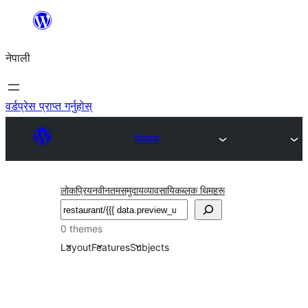
सामग्रीमा
जानुहोस्
नेपाली
वर्डप्रेस प्राप्त गर्नुहोस्
थिमहरू
लोकप्रिय
नवीनतम
समुदाय
व्यावसायिक
ब्लक थिमहरू
खोज्नुहोस्
0 themes
Layout
Features
Subjects