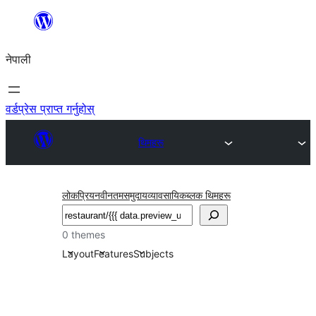
सामग्रीमा
जानुहोस्
नेपाली
वर्डप्रेस प्राप्त गर्नुहोस्
थिमहरू
लोकप्रिय
नवीनतम
समुदाय
व्यावसायिक
ब्लक थिमहरू
खोज्नुहोस्
0 themes
Layout
Features
Subjects