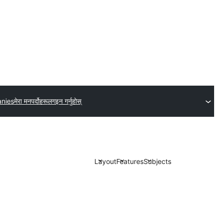
nies
मेरा मनपर्दोहरू
लगइन गर्नुहोस्
Layout
Features
Subjects