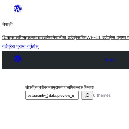
सामग्रीमा
जानुहोस्
नेपाली
थिमहरू
प्लगिनहरू
समाचार
बारेमा
नेपालीमा वर्डप्रेस
टिम
WP-CLI
वर्डप्रेस प्राप्त ग
वर्डप्रेस प्राप्त गर्नुहोस्
थिमहरू
लोकप्रिय
नवीनतम
समुदाय
व्यावसायिक
ब्लक थिमहरू
खोज्नुहोस्
0 themes