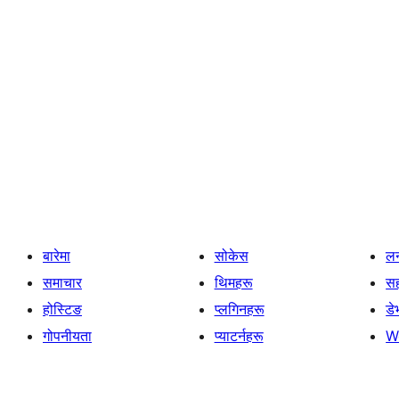
बारेमा
सोकेस
लर
समाचार
थिमहरू
स
होस्टिङ
प्लगिनहरू
डे
गोपनीयता
प्याटर्नहरू
W