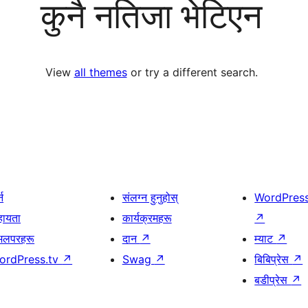
कुनै नतिजा भेटिएन
View
all themes
or try a different search.
्न
संलग्न हुनुहोस्
WordPres
हायता
कार्यक्रमहरू
↗
भलपरहरू
दान
↗
म्याट
↗
ordPress.tv
↗
Swag
↗
बिबिप्रेस
↗
बडीप्रेस
↗