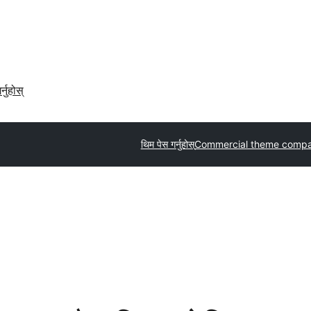
र्नुहोस्
थिम पेस गर्नुहोस्
Commercial theme compa