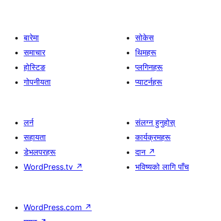
बारेमा
सोकेस
समाचार
थिमहरू
होस्टिङ
प्लगिनहरू
गोपनीयता
प्याटर्नहरू
लर्न
संलग्न हुनुहोस्
सहायता
कार्यक्रमहरू
डेभलपरहरू
दान
↗
WordPress.tv
↗
भविष्यको लागि पाँच
WordPress.com
↗