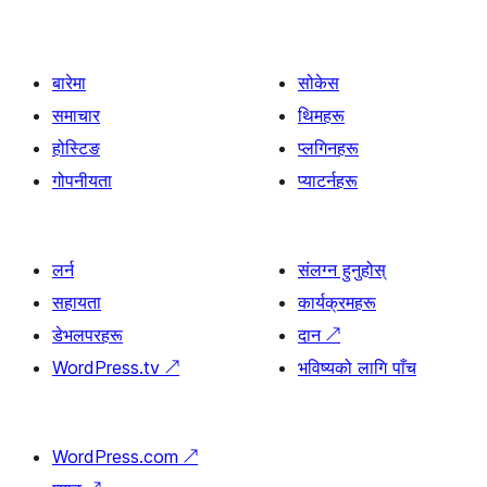
बारेमा
सोकेस
समाचार
थिमहरू
होस्टिङ
प्लगिनहरू
गोपनीयता
प्याटर्नहरू
लर्न
संलग्न हुनुहोस्
सहायता
कार्यक्रमहरू
डेभलपरहरू
दान
↗
WordPress.tv
↗
भविष्यको लागि पाँच
WordPress.com
↗