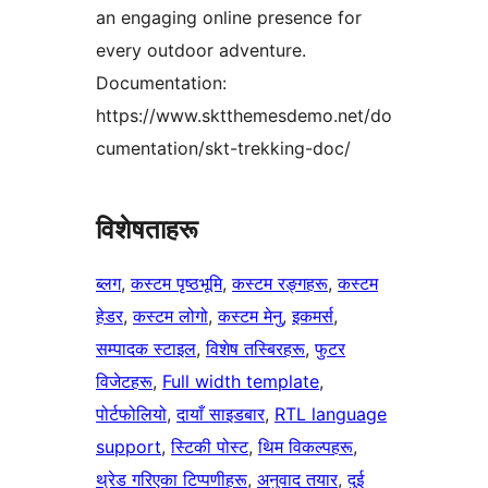
an engaging online presence for
every outdoor adventure.
Documentation:
https://www.sktthemesdemo.net/do
cumentation/skt-trekking-doc/
विशेषताहरू
ब्लग
, 
कस्टम पृष्ठभूमि
, 
कस्टम रङ्गहरू
, 
कस्टम
हेडर
, 
कस्टम लोगो
, 
कस्टम मेनु
, 
इकमर्स
, 
सम्पादक स्टाइल
, 
विशेष तस्बिरहरू
, 
फुटर
विजेटहरू
, 
Full width template
, 
पोर्टफोलियो
, 
दायाँ साइडबार
, 
RTL language
support
, 
स्टिकी पोस्ट
, 
थिम विकल्पहरू
, 
थ्रेड गरिएका टिप्पणीहरू
, 
अनुवाद तयार
, 
दुई