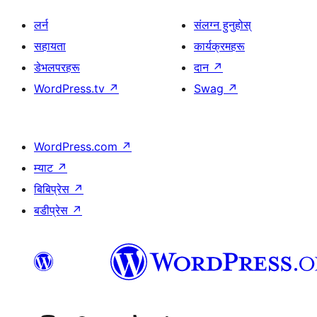
लर्न
संलग्न हुनुहोस्
सहायता
कार्यक्रमहरू
डेभलपरहरू
दान
↗
WordPress.tv
↗
Swag
↗
WordPress.com
↗
म्याट
↗
बिबिप्रेस
↗
बडीप्रेस
↗