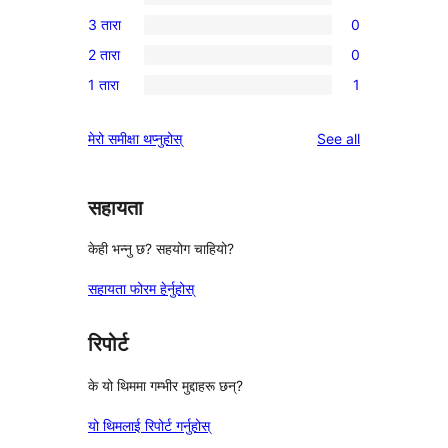
5-
1
3 तारा
0
तारा
4-
0
समीक्षा
2 तारा
0
तारा
3-
0
समीक्षा
1 तारा
1
तारा
2-
1
समीक्षाहरू
तारा
1-
reviews
मेरो समीक्षा थप्नुहोस्
See all
समीक्षाहरू
तारा
समीक्षा
सहायता
केही भन्नु छ? सहयोग चाहियो?
सहायता फोरम हेर्नुहोस्
रिपोर्ट
के यो थिममा गम्भीर मुद्दाहरू छन्?
यो थिमलाई रिपोर्ट गर्नुहोस्