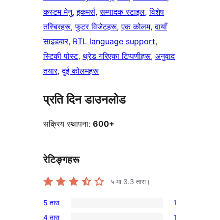
कस्टम मेनु
, 
इकमर्स
, 
सम्पादक स्टाइल
, 
विशेष
तस्बिरहरू
, 
फुटर विजेटहरू
, 
एक कोलम
, 
दायाँ
साइडबार
, 
RTL language support
, 
स्टिकी पोस्ट
, 
थ्रेड गरिएका टिप्पणीहरू
, 
अनुवाद
तयार
, 
दुई कोलमहरू
प्रति दिन डाउनलोड
सक्रिय स्थापना:
600+
रेटिङ्गहरू
५ मा
3.3
तारा।
5 तारा
1
1
4 तारा
1