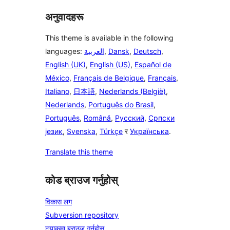
अनुवादहरू
This theme is available in the following
languages:
العربية
,
Dansk
,
Deutsch
,
English (UK)
,
English (US)
,
Español de
México
,
Français de Belgique
,
Français
,
Italiano
,
日本語
,
Nederlands (België)
,
Nederlands
,
Português do Brasil
,
Português
,
Română
,
Русский
,
Српски
језик
,
Svenska
,
Türkçe
र
Українська
.
Translate this theme
कोड ब्राउज गर्नुहोस्
विकास लग
Subversion repository
ट्र्याकमा ब्राउज गर्नुहोस्