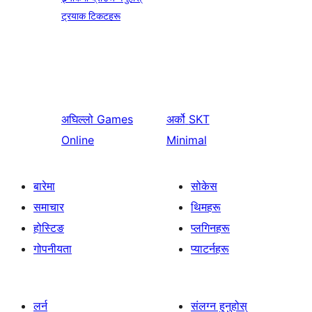
ट्रयाक टिकटहरू
अघिल्लो
Games
अर्को
SKT
Online
Minimal
बारेमा
सोकेस
समाचार
थिमहरू
होस्टिङ
प्लगिनहरू
गोपनीयता
प्याटर्नहरू
लर्न
संलग्न हुनुहोस्