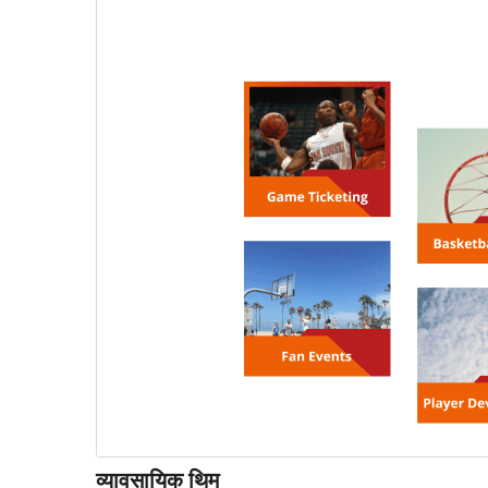
व्यावसायिक थिम