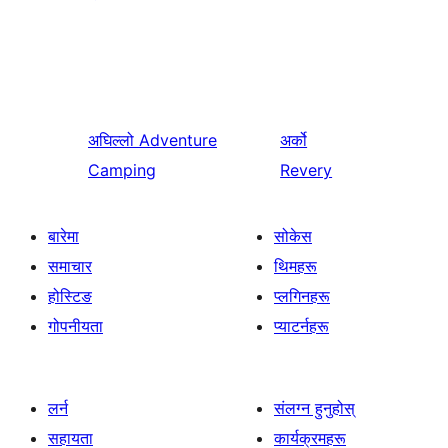
अघिल्लो
Adventure
अर्को
Camping
Revery
बारेमा
सोकेस
समाचार
थिमहरू
होस्टिङ
प्लगिनहरू
गोपनीयता
प्याटर्नहरू
लर्न
संलग्न हुनुहोस्
सहायता
कार्यक्रमहरू