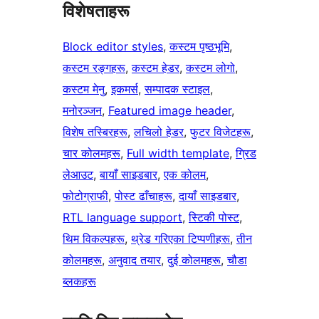
विशेषताहरू
Block editor styles
, 
कस्टम पृष्ठभूमि
, 
कस्टम रङ्गहरू
, 
कस्टम हेडर
, 
कस्टम लोगो
, 
कस्टम मेनु
, 
इकमर्स
, 
सम्पादक स्टाइल
, 
मनोरञ्जन
, 
Featured image header
, 
विशेष तस्बिरहरू
, 
लचिलो हेडर
, 
फुटर विजेटहरू
, 
चार कोलमहरू
, 
Full width template
, 
ग्रिड
लेआउट
, 
बायाँ साइडबार
, 
एक कोलम
, 
फोटोग्राफी
, 
पोस्ट ढाँचाहरू
, 
दायाँ साइडबार
, 
RTL language support
, 
स्टिकी पोस्ट
, 
थिम विकल्पहरू
, 
थ्रेड गरिएका टिप्पणीहरू
, 
तीन
कोलमहरू
, 
अनुवाद तयार
, 
दुई कोलमहरू
, 
चौडा
ब्लकहरू