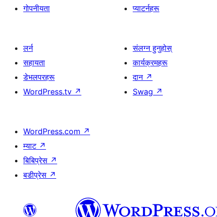
गोपनीयता
प्याटर्नहरू
लर्न
संलग्न हुनुहोस्
सहायता
कार्यक्रमहरू
डेभलपरहरू
दान
↗
WordPress.tv
↗
Swag
↗
WordPress.com
↗
म्याट
↗
बिबिप्रेस
↗
बडीप्रेस
↗