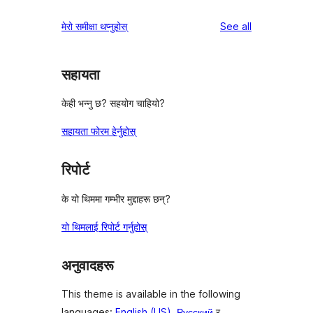
reviews
मेरो समीक्षा थप्नुहोस्
See all
सहायता
केही भन्नु छ? सहयोग चाहियो?
सहायता फोरम हेर्नुहोस्
रिपोर्ट
के यो थिममा गम्भीर मुद्दाहरू छन्?
यो थिमलाई रिपोर्ट गर्नुहोस्
अनुवादहरू
This theme is available in the following
languages:
English (US)
,
Русский
र