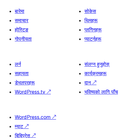
बारेमा
सोकेस
समाचार
थिमहरू
होस्टिङ
प्लगिनहरू
गोपनीयता
प्याटर्नहरू
लर्न
संलग्न हुनुहोस्
सहायता
कार्यक्रमहरू
डेभलपरहरू
दान
↗
WordPress.tv
↗
भविष्यको लागि पाँच
WordPress.com
↗
म्याट
↗
बिबिप्रेस
↗