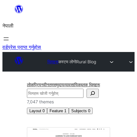
सामग्रीमा
जानुहोस्
नेपाली
वर्डप्रेस प्राप्त गर्नुहोस्
थिमहरू
कस्टम लोगो
Rural Blog
लोकप्रिय
नवीनतम
समुदाय
व्यावसायिक
ब्लक थिमहरू
खोज्नुहोस्
7,047 themes
Layout
0
Feature
1
Subjects
0
कस्टम