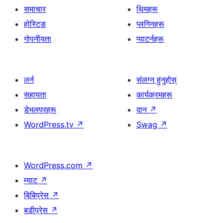
समाचार
थिमहरू
होस्टिङ
प्लगिनहरू
गोपनीयता
प्याटर्नहरू
लर्न
संलग्न हुनुहोस्
सहायता
कार्यक्रमहरू
डेभलपरहरू
दान
↗
WordPress.tv
↗
Swag
↗
WordPress.com
↗
म्याट
↗
बिबिप्रेस
↗
बडीप्रेस
↗