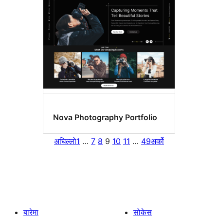
Nova Photography Portfolio
अघिल्लो
1
…
7
8
9
10
11
…
49
अर्को
बारेमा
सोकेस