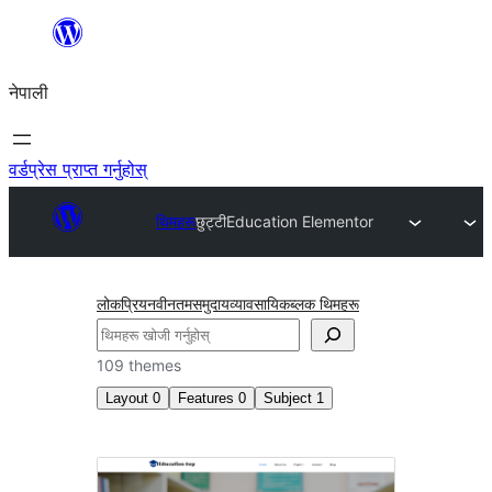
सामग्रीमा
जानुहोस्
नेपाली
वर्डप्रेस प्राप्त गर्नुहोस्
थिमहरू
छुट्टी
Education Elementor
लोकप्रिय
नवीनतम
समुदाय
व्यावसायिक
ब्लक थिमहरू
खोज्नुहोस्
109 themes
Layout
0
Features
0
Subject
1
छुट्टी