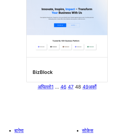
BizBlock
अघिल्लो
1
…
46
47
48
49
अर्को
बारेमा
सोकेस