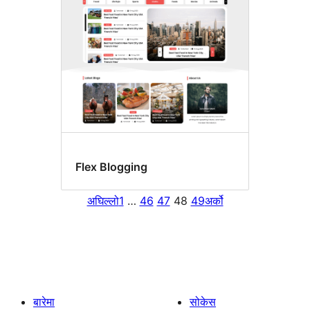
Flex Blogging
अघिल्लो
1
…
46
47
48
49
अर्को
बारेमा
सोकेस