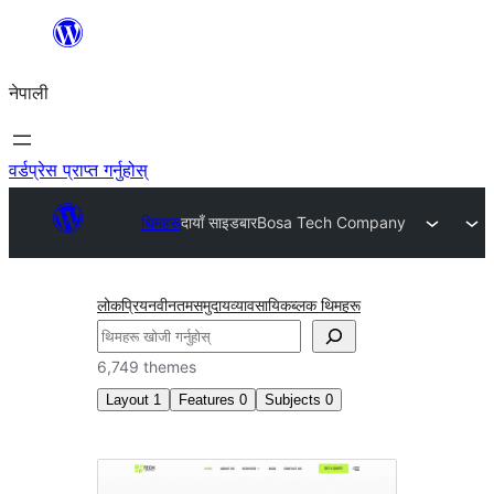
सामग्रीमा
जानुहोस्
नेपाली
वर्डप्रेस प्राप्त गर्नुहोस्
थिमहरू
दायाँ साइडबार
Bosa Tech Company
लोकप्रिय
नवीनतम
समुदाय
व्यावसायिक
ब्लक थिमहरू
खोज्नुहोस्
6,749 themes
Layout
1
Features
0
Subjects
0
दायाँ