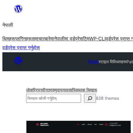
सामग्रीमा
जानुहोस्
नेपाली
थिमहरू
प्लगिनहरू
समाचार
बारेमा
नेपालीमा वर्डप्रेस
टिम
WP-CLI
वर्डप्रेस प्राप्त ग
वर्डप्रेस प्राप्त गर्नुहोस्
थिमहरू
स्टाइल विविधताहरू
Pat
लोकप्रिय
नवीनतम
समुदाय
व्यावसायिक
ब्लक थिमहरू
खोज्नुहोस्
828 themes
स्टाइल
विविधताहरू