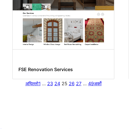
FSE Renovation Services
अघिल्लो
1
…
23
24
25
26
27
…
49
अर्को