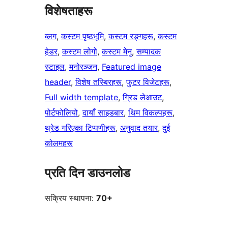
विशेषताहरू
ब्लग
, 
कस्टम पृष्ठभूमि
, 
कस्टम रङ्गहरू
, 
कस्टम
हेडर
, 
कस्टम लोगो
, 
कस्टम मेनु
, 
सम्पादक
स्टाइल
, 
मनोरञ्जन
, 
Featured image
header
, 
विशेष तस्बिरहरू
, 
फुटर विजेटहरू
, 
Full width template
, 
ग्रिड लेआउट
, 
पोर्टफोलियो
, 
दायाँ साइडबार
, 
थिम विकल्पहरू
, 
थ्रेड गरिएका टिप्पणीहरू
, 
अनुवाद तयार
, 
दुई
कोलमहरू
प्रति दिन डाउनलोड
सक्रिय स्थापना:
70+