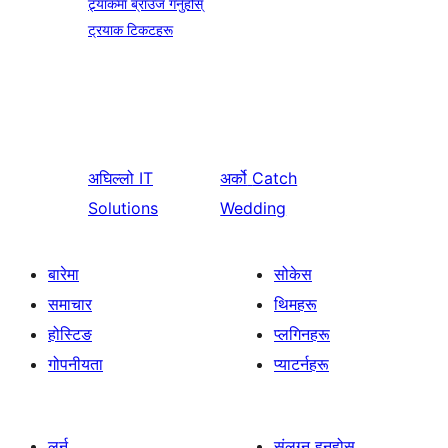
ट्र्याकमा ब्राउज गर्नुहोस्
ट्रयाक टिकटहरू
अघिल्लो
IT
अर्को
Catch
Solutions
Wedding
बारेमा
सोकेस
समाचार
थिमहरू
होस्टिङ
प्लगिनहरू
गोपनीयता
प्याटर्नहरू
लर्न
संलग्न हुनुहोस्