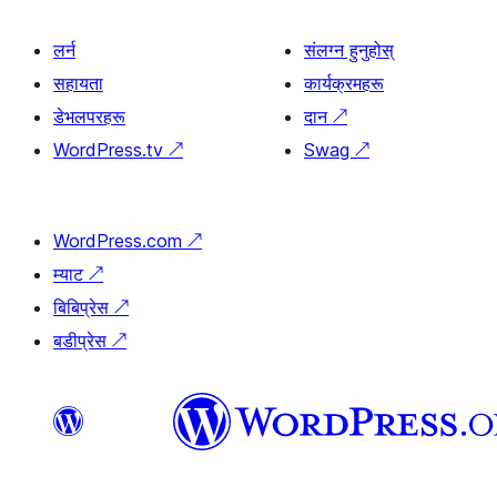
लर्न
संलग्न हुनुहोस्
सहायता
कार्यक्रमहरू
डेभलपरहरू
दान
↗
WordPress.tv
↗
Swag
↗
WordPress.com
↗
म्याट
↗
बिबिप्रेस
↗
बडीप्रेस
↗