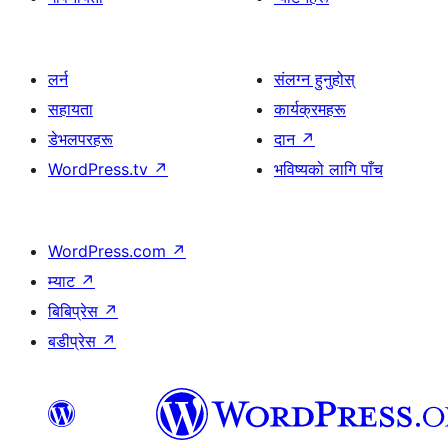
लर्न
संलग्न हुनुहोस्
सहायता
कार्यक्रमहरू
डेभलपरहरू
दान
↗
WordPress.tv
↗
भविष्यको लागि पाँच
WordPress.com
↗
म्याट
↗
बिबिप्रेस
↗
बडीप्रेस
↗