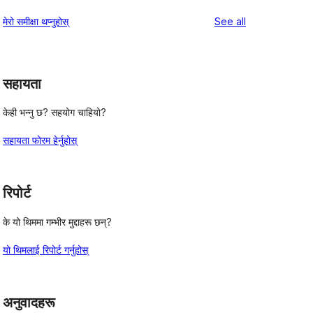
समीक्षाहरू
तारा
1-
reviews
मेरो समीक्षा थप्नुहोस्
See all
समीक्षाहरू
तारा
समीक्षाहरू
सहायता
केही भन्नु छ? सहयोग चाहियो?
सहायता फोरम हेर्नुहोस्
रिपोर्ट
के यो थिममा गम्भीर मुद्दाहरू छन्?
यो थिमलाई रिपोर्ट गर्नुहोस्
अनुवादहरू