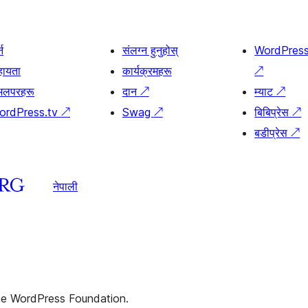
्न
संलग्न हुनुहोस्
WordPres
हायता
कार्यक्रमहरू
↗
भलपरहरू
दान
↗
म्याट
↗
ordPress.tv
↗
Swag
↗
बिबिप्रेस
↗
बडीप्रेस
↗
नेपाली
the WordPress Foundation.