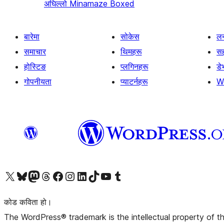
अघिल्लो
Minamaze Boxed
बारेमा
सोकेस
लर
समाचार
थिमहरू
स
होस्टिङ
प्लगिनहरू
डे
गोपनीयता
प्याटर्नहरू
W
हाम्रो X (पहिले ट्विटर) खातामा जानुहोस्
हाम्रो Bluesky खाता भ्रमण गर्नुहोस्
हाम्रो म्यास्टोडन खाता भ्रमण गर्नुहोस्
हाम्रो थ्रेड्स खातामा जानुहोस्
हाम्रो फेसबुक पेजमा जानुहोस्
हाम्रो इन्स्टाग्राम खातामा जानुहोस्
हाम्रो लिङ्क्डइन खातामा जानुहोस्
हाम्रो TikTok खाता भ्रमण गर्नुहोस्
हाम्रो युट्युब च्यानलमा जानुहोस्
हाम्रो टम्बलर खाता भ्रमण गर्नुहोस्
कोड कविता हो।
The WordPress® trademark is the intellectual property of 