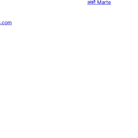
अर्को
Marte
s.com