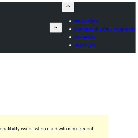
थिम पेस गर्नुहोस्
Commercial theme companies
मेरा मनपर्दोहरू
लगइन गर्नुहोस्
patibility issues when used with more recent