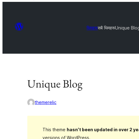
थिमहरू
सबै थिमहरू
Unique Blo
Unique Blog
themerelic
This theme
hasn’t been updated in over 2 ye
versions of WordPress.