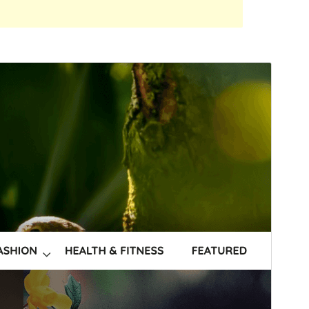
पूर्वावलोकन गर्नुहोस्
डाउनलोड गर्नुहोस्
संस्करण
1.1.3
पछिल्लो अपडेट
फेब्रुअरी 9, 2022
Active installations
30+
PHP संस्करण
5.6
थिम गृहपृष्ठ