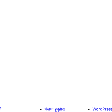
्न
संलग्न हुनुहोस्
WordPres