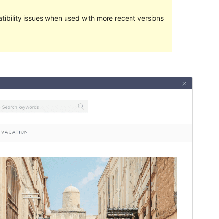
ibility issues when used with more recent versions
पूर्वावलोकन गर्नुहोस्
डाउनलोड गर्नुहोस्
संस्करण
1.0.0
पछिल्लो अपडेट
मार्च 16, 2023
Active installations
50+
वर्डप्रेस संस्करण
4.7
PHP संस्करण
5.6
थिम गृहपृष्ठ