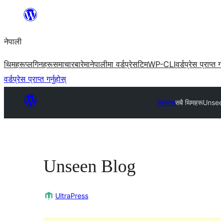
सामग्रीमा
जानुहोस्
नेपाली
थिमहरू
प्लगिनहरू
समाचार
बारेमा
नेपालीमा वर्डप्रेस
टिम
WP-CLI
वर्डप्रेस प्राप्त ग
वर्डप्रेस प्राप्त गर्नुहोस्
थिमहरू
सबै थिमहरू
Unse
Unseen Blog
UltraPress