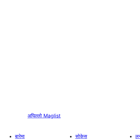
अघिल्लो
Maglist
बारेमा
सोकेस
लर