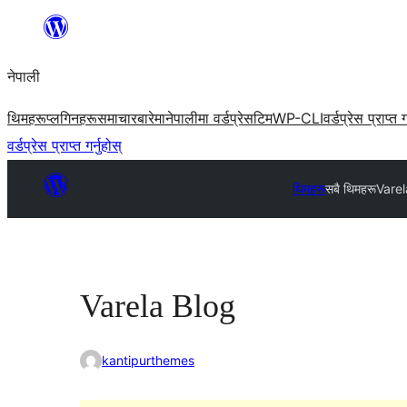
सामग्रीमा
जानुहोस्
नेपाली
थिमहरू
प्लगिनहरू
समाचार
बारेमा
नेपालीमा वर्डप्रेस
टिम
WP-CLI
वर्डप्रेस प्राप्त ग
वर्डप्रेस प्राप्त गर्नुहोस्
थिमहरू
सबै थिमहरू
Varel
Varela Blog
kantipurthemes