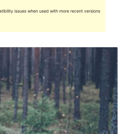
ibility issues when used with more recent versions
पूर्वावलोकन गर्नुहोस्
डाउनलोड गर्नुहोस्
संस्करण
1.1
पछिल्लो अपडेट
मे 27, 2024
Active installations
100+
वर्डप्रेस संस्करण
5.1
PHP संस्करण
5.6
थिम गृहपृष्ठ