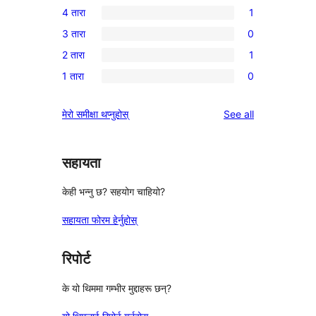
4 तारा
1
5-
1
3 तारा
0
तारा
4-
0
समीक्षाहरू
2 तारा
1
तारा
3-
1
समीक्षा
1 तारा
0
तारा
2-
0
समीक्षाहरू
तारा
1-
reviews
मेरो समीक्षा थप्नुहोस्
See all
समीक्षा
तारा
समीक्षाहरू
सहायता
केही भन्नु छ? सहयोग चाहियो?
सहायता फोरम हेर्नुहोस्
रिपोर्ट
के यो थिममा गम्भीर मुद्दाहरू छन्?