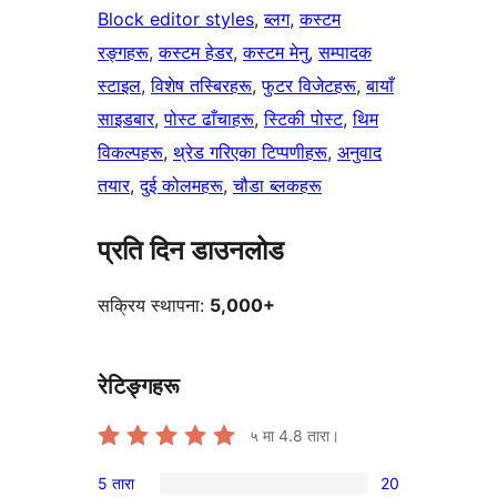
Block editor styles
, 
ब्लग
, 
कस्टम
रङ्गहरू
, 
कस्टम हेडर
, 
कस्टम मेनु
, 
सम्पादक
स्टाइल
, 
विशेष तस्बिरहरू
, 
फुटर विजेटहरू
, 
बायाँ
साइडबार
, 
पोस्ट ढाँचाहरू
, 
स्टिकी पोस्ट
, 
थिम
विकल्पहरू
, 
थ्रेड गरिएका टिप्पणीहरू
, 
अनुवाद
तयार
, 
दुई कोलमहरू
, 
चौडा ब्लकहरू
प्रति दिन डाउनलोड
सक्रिय स्थापना:
5,000+
रेटिङ्गहरू
५ मा
4.8
तारा।
5 तारा
20
20