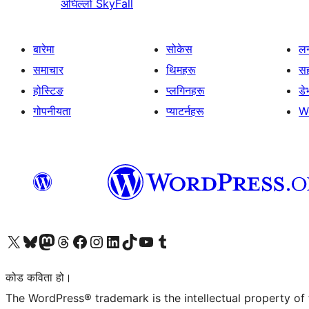
अघिल्लो
SkyFall
बारेमा
सोकेस
लर
समाचार
थिमहरू
स
होस्टिङ
प्लगिनहरू
डे
गोपनीयता
प्याटर्नहरू
W
हाम्रो X (पहिले ट्विटर) खातामा जानुहोस्
हाम्रो Bluesky खाता भ्रमण गर्नुहोस्
हाम्रो म्यास्टोडन खाता भ्रमण गर्नुहोस्
हाम्रो थ्रेड्स खातामा जानुहोस्
हाम्रो फेसबुक पेजमा जानुहोस्
हाम्रो इन्स्टाग्राम खातामा जानुहोस्
हाम्रो लिङ्क्डइन खातामा जानुहोस्
हाम्रो TikTok खाता भ्रमण गर्नुहोस्
हाम्रो युट्युब च्यानलमा जानुहोस्
हाम्रो टम्बलर खाता भ्रमण गर्नुहोस्
कोड कविता हो।
The WordPress® trademark is the intellectual property of