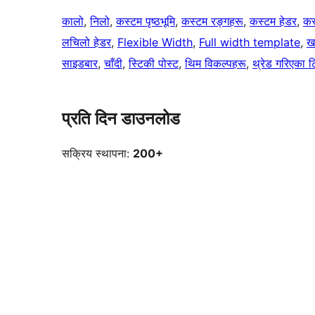
कालो
, 
निलो
, 
कस्टम पृष्ठभूमि
, 
कस्टम रङ्गहरू
, 
कस्टम हेडर
, 
कस
लचिलो हेडर
, 
Flexible Width
, 
Full width template
, 
ख
साइडबार
, 
चाँदी
, 
स्टिकी पोस्ट
, 
थिम विकल्पहरू
, 
थ्रेड गरिएका ट
प्रति दिन डाउनलोड
सक्रिय स्थापना:
200+