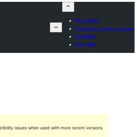
थिम पेस गर्नुहोस्
Commercial theme companies
मेरा मनपर्दोहरू
लगइन गर्नुहोस्
ibility issues when used with more recent versions