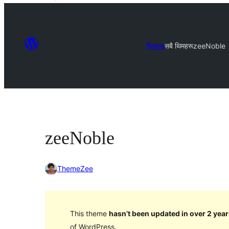
थिमहरू
सबै थिमहरू
zeeNoble
zeeNoble
ThemeZee
This theme
hasn’t been updated in over 2 year
of WordPress.