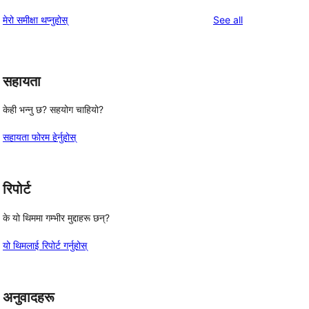
समीक्षाहरू
तारा
1-
reviews
मेरो समीक्षा थप्नुहोस्
See all
समीक्षाहरू
तारा
समीक्षाहरू
सहायता
केही भन्नु छ? सहयोग चाहियो?
सहायता फोरम हेर्नुहोस्
रिपोर्ट
के यो थिममा गम्भीर मुद्दाहरू छन्?
यो थिमलाई रिपोर्ट गर्नुहोस्
अनुवादहरू