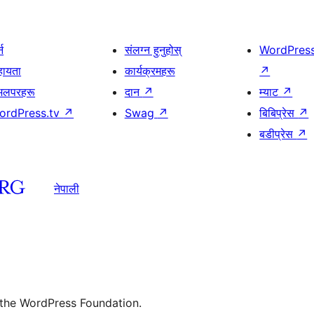
्न
संलग्न हुनुहोस्
WordPres
हायता
कार्यक्रमहरू
↗
भलपरहरू
दान
↗
म्याट
↗
ordPress.tv
↗
Swag
↗
बिबिप्रेस
↗
बडीप्रेस
↗
नेपाली
 the WordPress Foundation.