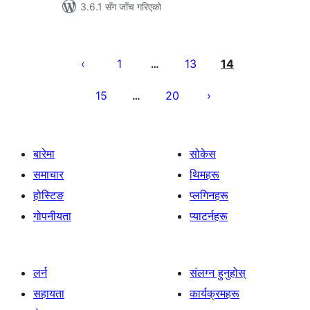
3.6.1 सँग जाँच गरिएको
पोस्टको
पृष्ठाङ्कन
1
13
14
…
15
20
…
बारेमा
सोकेस
समाचार
थिमहरू
होस्टिङ
प्लगिनहरू
गोपनीयता
प्याटर्नहरू
लर्न
संलग्न हुनुहोस्
सहायता
कार्यक्रमहरू