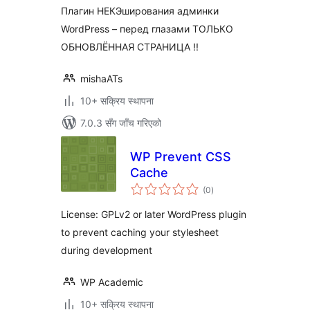
Плагин НЕКЭширования админки
WordPress – перед глазами ТОЛЬКО
ОБНОВЛЁННАЯ СТРАНИЦА !!
mishaATs
10+ सक्रिय स्थापना
7.0.3 सँग जाँच गरिएको
WP Prevent CSS
Cache
कुल
(0
)
रेटिङ्गहरू
License: GPLv2 or later WordPress plugin
to prevent caching your stylesheet
during development
WP Academic
10+ सक्रिय स्थापना