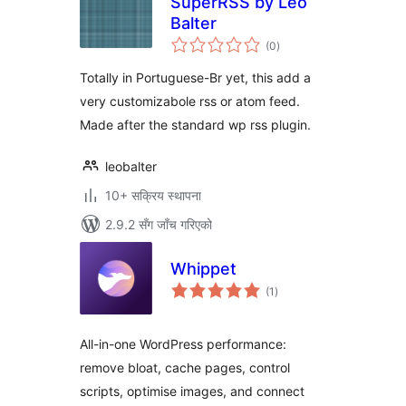
SuperRSS by Leo
Balter
कुल
(0
)
रेटिङ्गहरू
Totally in Portuguese-Br yet, this add a
very customizabole rss or atom feed.
Made after the standard wp rss plugin.
leobalter
10+ सक्रिय स्थापना
2.9.2 सँग जाँच गरिएको
Whippet
कुल
(1
)
रेटिङ्गहरू
All-in-one WordPress performance:
remove bloat, cache pages, control
scripts, optimise images, and connect