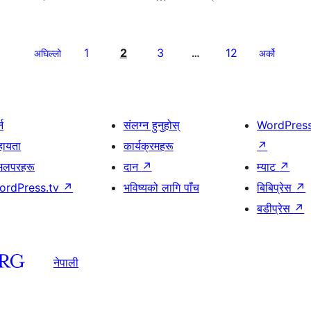
1
2
3
12
अघिल्लो
…
अर्को
्न
संलग्न हुनुहोस्
WordPres
हायता
कार्यक्रमहरू
↗
भलपरहरू
दान
↗
म्याट
↗
ordPress.tv
↗
भविष्यको लागि पाँच
बिबिप्रेस
↗
बडीप्रेस
↗
नेपाली