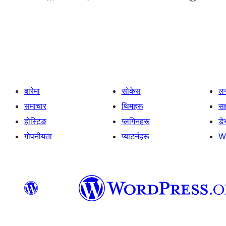
पोस्टको
पृष्ठाङ्कन
बारेमा
सोकेस
लर
समाचार
थिमहरू
स
होस्टिङ
प्लगिनहरू
डे
गोपनीयता
प्याटर्नहरू
W