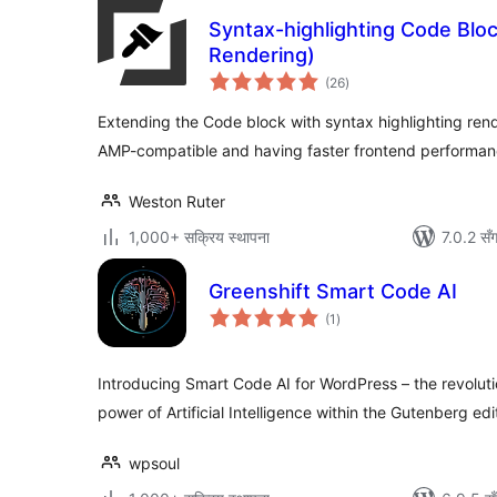
Syntax-highlighting Code Bloc
Rendering)
कुल
(26
)
रेटिङ्गहरू
Extending the Code block with syntax highlighting rend
AMP-compatible and having faster frontend performan
Weston Ruter
1,000+ सक्रिय स्थापना
7.0.2 सँ
Greenshift Smart Code AI
कुल
(1
)
रेटिङ्गहरू
Introducing Smart Code AI for WordPress – the revoluti
power of Artificial Intelligence within the Gutenberg edi
wpsoul