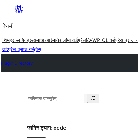
सामग्रीमा
जानुहोस्
नेपाली
थिमहरू
प्लगिनहरू
समाचार
बारेमा
नेपालीमा वर्डप्रेस
टिम
WP-CLI
वर्डप्रेस प्राप्त ग
वर्डप्रेस प्राप्त गर्नुहोस्
Plugin Directory
खोज्नुहोस्
प्लगिन ट्याग:
code