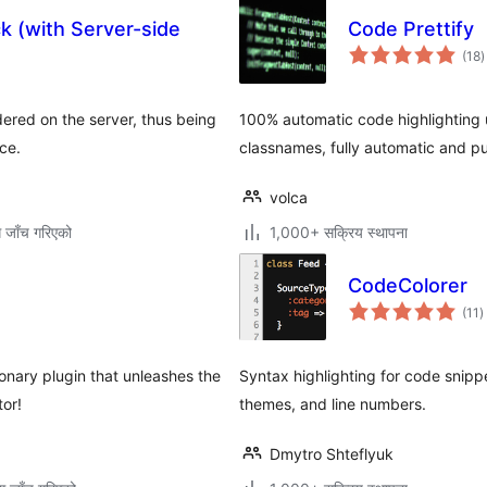
k (with Server-side
Code Prettify
क
(18
)
र
ered on the server, thus being
100% automatic code highlighting u
ce.
classnames, fully automatic and 
volca
ग जाँच गरिएको
1,000+ सक्रिय स्थापना
CodeColorer
क
(11
)
र
onary plugin that unleashes the
Syntax highlighting for code snipp
tor!
themes, and line numbers.
Dmytro Shteflyuk