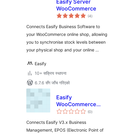
Easify Server
WooCommerce
कुल
(4
)
रेटिङ्गहरू
Connects Easify Business Software to
your WooCommerce online shop, allowing
you to synchronise stock levels between
your physical shop and your online …
Easify
10+ सक्रिय स्थापना
6.7.6 सँग जाँच गरिएको
Easify
WooCommerce
कुल
Connector
(0
)
रेटिङ्गहरू
Connects Easify V3.x Business
Management, EPOS (Electronic Point of