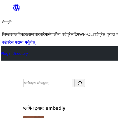
सामग्रीमा
जानुहोस्
नेपाली
थिमहरू
प्लगिनहरू
समाचार
बारेमा
नेपालीमा वर्डप्रेस
टिम
WP-CLI
वर्डप्रेस प्राप्त ग
वर्डप्रेस प्राप्त गर्नुहोस्
Plugin Directory
खोज्नुहोस्
प्लगिन ट्याग:
embedly