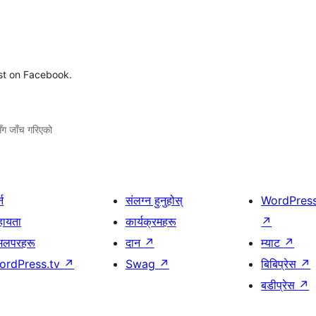
ost on Facebook.
ँग जाँच गरिएको
्न
संलग्न हुनुहोस्
WordPres
हायता
कार्यक्रमहरू
↗
भलपरहरू
दान
↗
म्याट
↗
ordPress.tv
↗
Swag
↗
बिबिप्रेस
↗
बडीप्रेस
↗