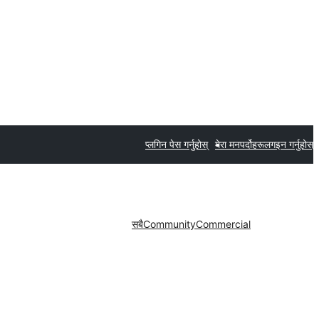
प्लगिन पेस गर्नुहोस्
मेरा मनपर्दोहरू
लगइन गर्नुहोस्
सबै
Community
Commercial