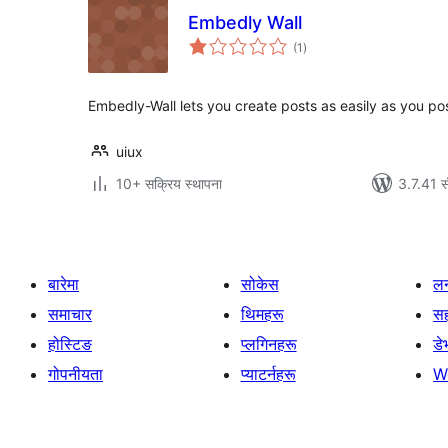
Embedly Wall
कुल
(1
)
रेटिङ्गहरू
Embedly-Wall lets you create posts as easily as you p
uiux
10+ सक्रिय स्थापना
3.7.41 स
बारेमा
सोकेस
लर
समाचार
थिमहरू
स
होस्टिङ
प्लगिनहरू
डे
गोपनीयता
प्याटर्नहरू
W