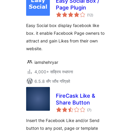
Easy Social Box /
Page Plugin
कुल
(12
)
रेटिङ्गहरू
Easy Social box display facebook like
box. it enable Facebook Page owners to
attract and gain Likes from their own
website.
iamshehryar
4,000+ सक्रिय स्थापना
6.5.8 सँग जाँच गरिएको
FireCask Like &
Share Button
कुल
(7
)
रेटिङ्गहरू
Insert the Facebook Like and/or Send
button to any post, page or template