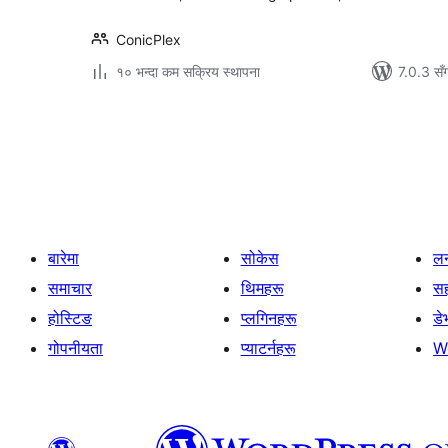
ConicPlex
१० भन्दा कम सक्रिय स्थापना
7.0.3 सँ
पोस्टको
पृष्ठाङ्कन
बारेमा
सोकेस
लर
समाचार
थिमहरू
स
होस्टिङ
प्लगिनहरू
डे
गोपनीयता
प्याटर्नहरू
W