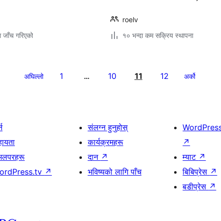
roelv
ग जाँच गरिएको
१० भन्दा कम सक्रिय स्थापना
1
10
11
12
अघिल्लो
…
अर्को
्न
संलग्न हुनुहोस्
WordPres
हायता
कार्यक्रमहरू
↗
भलपरहरू
दान
↗
म्याट
↗
ordPress.tv
↗
भविष्यको लागि पाँच
बिबिप्रेस
↗
बडीप्रेस
↗