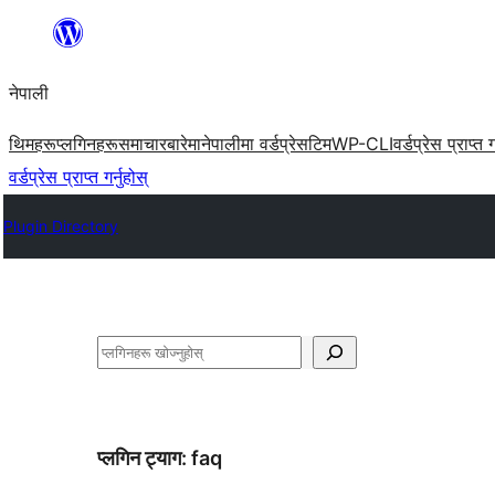
सामग्रीमा
जानुहोस्
नेपाली
थिमहरू
प्लगिनहरू
समाचार
बारेमा
नेपालीमा वर्डप्रेस
टिम
WP-CLI
वर्डप्रेस प्राप्त ग
वर्डप्रेस प्राप्त गर्नुहोस्
Plugin Directory
खोज्नुहोस्
प्लगिन ट्याग:
faq