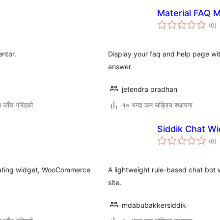
Material FAQ 
कु
(0
)
रे
ntor.
Display your faq and help page with
answer.
jetendra pradhan
ग जाँच गरिएको
१० भन्दा कम सक्रिय स्थापना
Siddik Chat W
कु
(0
)
रे
floating widget, WooCommerce
A lightweight rule-based chat bot
site.
mdabubakkersiddik