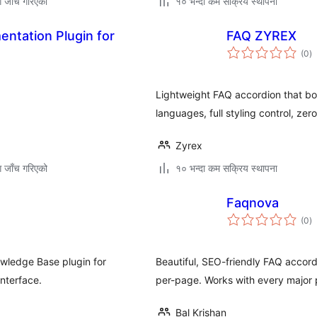
ग जाँच गरिएको
१० भन्दा कम सक्रिय स्थापना
tation Plugin for
FAQ ZYREX
कु
(0
)
रे
Lightweight FAQ accordion that bo
languages, full styling control, zero
Zyrex
ग जाँच गरिएको
१० भन्दा कम सक्रिय स्थापना
Faqnova
कु
(0
)
रे
owledge Base plugin for
Beautiful, SEO-friendly FAQ accor
nterface.
per-page. Works with every major 
Bal Krishan