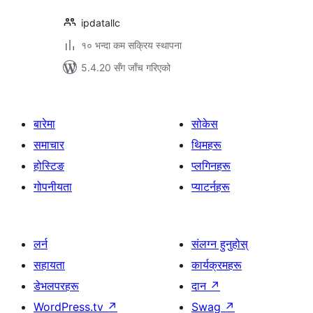
ipdatallc
१० भन्दा कम सक्रिय स्थापना
5.4.20 सँग जाँच गरिएको
बारेमा
सोकेस
समाचार
थिमहरू
होस्टिङ
प्लगिनहरू
गोपनीयता
प्याटर्नहरू
लर्न
संलग्न हुनुहोस्
सहायता
कार्यक्रमहरू
डेभलपरहरू
दान
↗
WordPress.tv
↗
Swag
↗