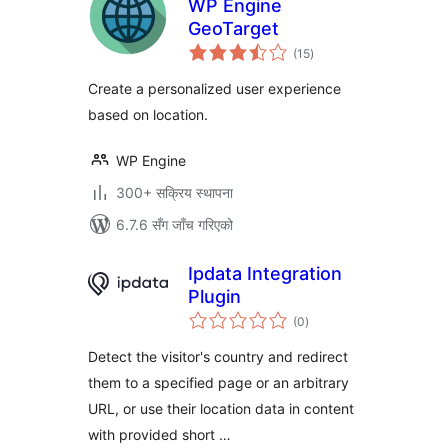
WP Engine
GeoTarget
कुल
(15
)
रेटिङ्गहरू
Create a personalized user experience
based on location.
WP Engine
300+ सक्रिय स्थापना
6.7.6 सँग जाँच गरिएको
Ipdata Integration
Plugin
कुल
(0
)
रेटिङ्गहरू
Detect the visitor's country and redirect
them to a specified page or an arbitrary
URL, or use their location data in content
with provided short …