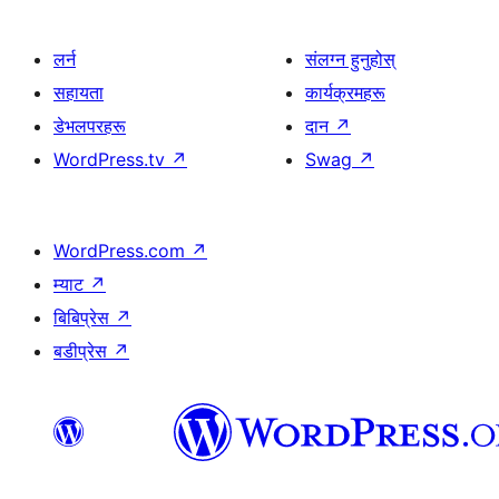
लर्न
संलग्न हुनुहोस्
सहायता
कार्यक्रमहरू
डेभलपरहरू
दान
↗
WordPress.tv
↗
Swag
↗
WordPress.com
↗
म्याट
↗
बिबिप्रेस
↗
बडीप्रेस
↗