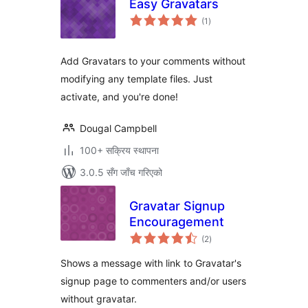
Easy Gravatars
कुल
(1
)
रेटिङ्गहरू
Add Gravatars to your comments without
modifying any template files. Just
activate, and you're done!
Dougal Campbell
100+ सक्रिय स्थापना
3.0.5 सँग जाँच गरिएको
Gravatar Signup
Encouragement
कुल
(2
)
रेटिङ्गहरू
Shows a message with link to Gravatar's
signup page to commenters and/or users
without gravatar.