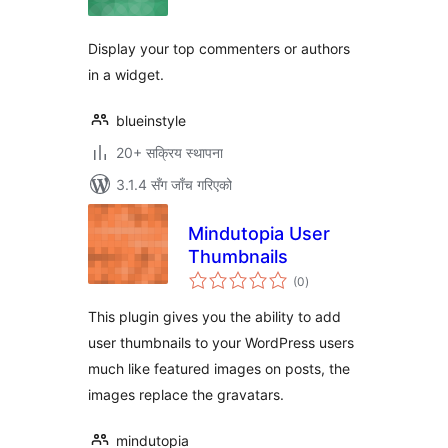
Display your top commenters or authors
in a widget.
blueinstyle
20+ सक्रिय स्थापना
3.1.4 सँग जाँच गरिएको
Mindutopia User
Thumbnails
कुल
(0
)
रेटिङ्गहरू
This plugin gives you the ability to add
user thumbnails to your WordPress users
much like featured images on posts, the
images replace the gravatars.
mindutopia