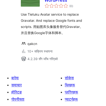
WordPress
कुल
(0
)
रेटिङ्गहरू
Use Tietuku Avatar service to replace
Gravatar. And replace Google fonts and
scripts. 用贴图库头像服务替代Gravatar。
并且替换Google字体和脚本。
qakcn
10+ सक्रिय स्थापना
4.2.39 सँग जाँच गरिएको
बारेमा
सोकेस
समाचार
थिमहरू
होस्टिङ
प्लगिनहरू
गोपनीयता
प्याटर्नहरू